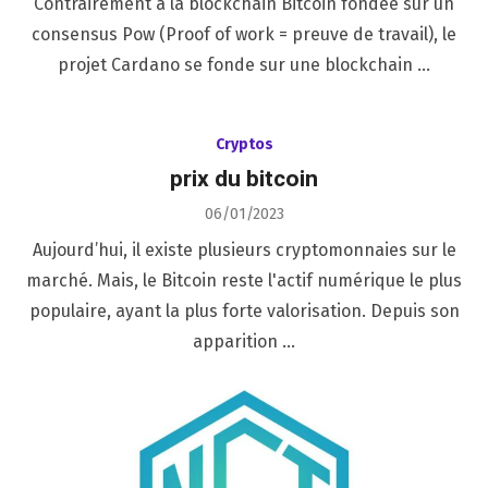
Contrairement à la blockchain Bitcoin fondée sur un
consensus Pow (Proof of work = preuve de travail), le
projet Cardano se fonde sur une blockchain …
Cryptos
prix du bitcoin
Posted
06/01/2023
on
Aujourd’hui, il existe plusieurs cryptomonnaies sur le
marché. Mais, le Bitcoin reste l'actif numérique le plus
populaire, ayant la plus forte valorisation. Depuis son
apparition …