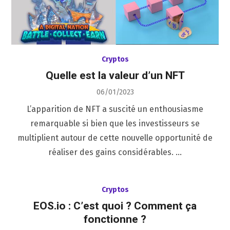
Cryptos
Quelle est la valeur d’un NFT
Posted
06/01/2023
on
L’apparition de NFT a suscité un enthousiasme
remarquable si bien que les investisseurs se
multiplient autour de cette nouvelle opportunité de
réaliser des gains considérables. …
Cryptos
EOS.io : C’est quoi ? Comment ça
fonctionne ?