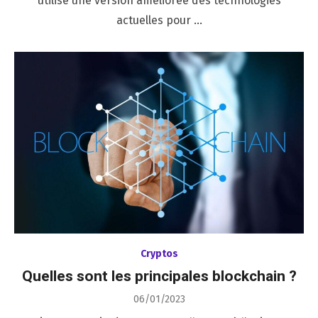
utilise une version améliorée des technologies
actuelles pour …
Cryptos
Quelles sont les principales blockchain ?
Posted
06/01/2023
on