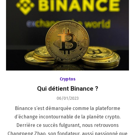
Cryptos
Qui détient Binance ?
Posted
06/01/2023
on
Binance s’est démarquée comme la plateforme
d’échange incontournable de la planète crypto.
Derrière ce succès fulgurant, nous retrouvons
Changpeng Zhao, son fondateur, aussi passionné que