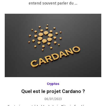
entend souvent parler du …
Cryptos
Quel est le projet Cardano ?
Posted
06/01/2023
on