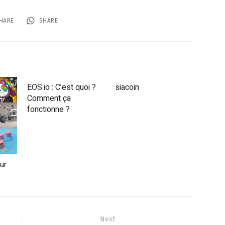
HARE
SHARE
EOS.io : C’est quoi ?
siacoin
Comment ça
fonctionne ?
ur
Next