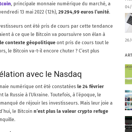
itcoin
, principale monnaie numérique du marché, a
04/
vendredi 13 mai 2022 (12h),
29 294,99 euros l’unité
.
nvestisseurs ont été pris de cours par cette tendance
ient à ce que le Bitcoin va poursuivre son élan à
26/
 le contexte géopolitique
ont pris de cours tout le
s, le Bitcoin va-t-il encore chuter ? C’est plus
AR
rélation avec le Nasdaq
naie numérique ont été constatées
le 24 février
 la Russie à l’Ukraine. Toutefois, à l’époque, le
s manqué de réjouir les investisseurs. Mais leur joie a
’hui, le Bitcoin
n’est plus la valeur crypto refuge
nquille.