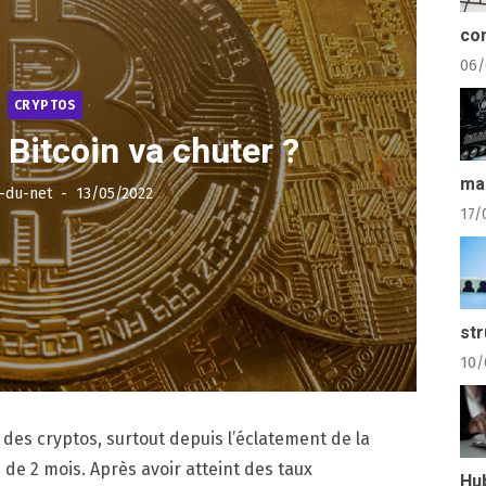
com
06/
CRYPTOS
 Bitcoin va chuter ?
ma
Posted
s-du-net
13/05/2022
on
17/
str
10/
 des cryptos, surtout depuis l’éclatement de la
 de 2 mois. Après avoir atteint des taux
Hu