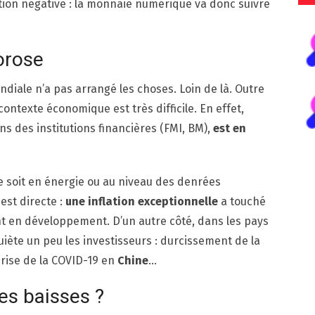
tion négative : la monnaie numérique va donc suivre
orose
ondiale n’a pas arrangé les choses. Loin de là. Outre
 contexte économique est très difficile. En effet,
ons des institutions financières (FMI, BM),
est en
e soit en énergie ou au niveau des denrées
est directe :
une inflation exceptionnelle
a touché
t en développement. D’un autre côté, dans les pays
uiète un peu les investisseurs : durcissement de la
prise de la COVID-19 en
Chine
…
les baisses ?