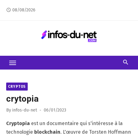
Skip
08/08/2026
access_time
to
content
CRYPTOS
crytopia
Posted
By
infos-du-net
06/01/2023
on
Cryptopia
est un documentaire qui s'intéresse à la
technologie
blockchain
. L'œuvre de Torsten Hoffmann