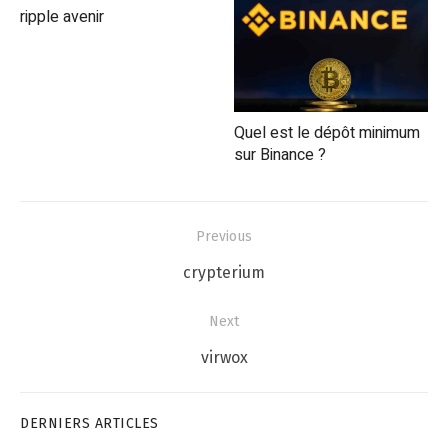
ripple avenir
Quel est le dépôt minimum
sur Binance ?
Navigation
Previous
de
Previous
crypterium
l’article
post:
Next
Next
virwox
post:
DERNIERS ARTICLES