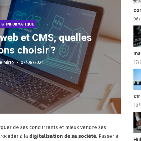
com
06/
 & INFORMATIQUE
web et CMS, quelles
ons choisir ?
ma
Posted
17/
e Mirto
07/08/2024
on
str
10/
rquer de ses concurrents et mieux vendre ses
procéder à la
digitalisation de sa société
. Passer à
Hu