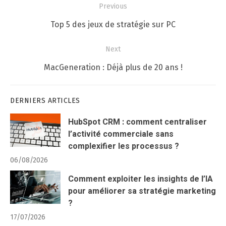
Navigation
Previous
de
Previous
Top 5 des jeux de stratégie sur PC
l’article
post:
Next
Next
MacGeneration : Déjà plus de 20 ans !
post:
DERNIERS ARTICLES
HubSpot CRM : comment centraliser
l’activité commerciale sans
complexifier les processus ?
06/08/2026
Comment exploiter les insights de l’IA
pour améliorer sa stratégie marketing
?
17/07/2026