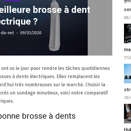
eilleure brosse à dent
com
ectrique ?
06/
Posted
-du-net
09/03/2020
on
ma
17/
 ont vu le jour pour rendre les tâches quotidiennes
brosses à dents électriques. Elles remplacent les
urd’hui très nombreuses sur le marché. Choisir la
str
Après un sondage minutieux, voici notre comparatif
10/
riques.
 bonne brosse à dents
Hu