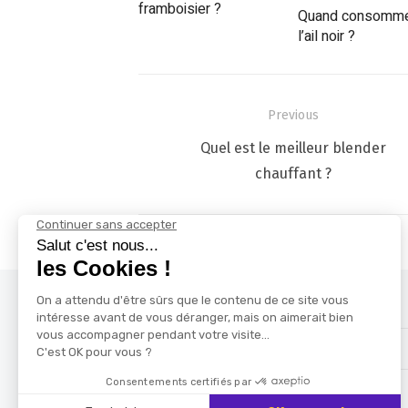
framboisier ?
Quand consomme
l’ail noir ?
Navigation
Previous
de
Previous
Quel est le meilleur blender
l’article
post:
chauffant ?
Mentions Légales
Contactez-nous !
Plan du site