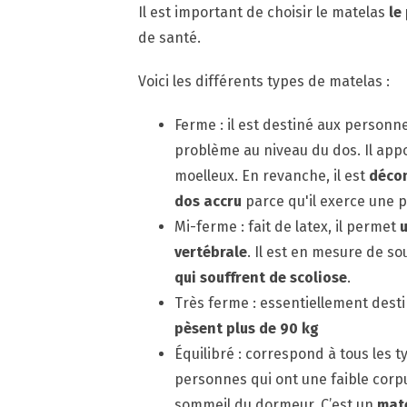
Il est important de choisir le matelas
le
de santé.
Voici les différents types de matelas :
Ferme : il est destiné aux personn
problème au niveau du dos. Il appo
moelleux. En revanche, il est
décon
dos accru
parce qu'il exerce une p
Mi-ferme : fait de latex, il permet
u
vertébrale
. Il est en mesure de s
qui souffrent de scoliose
.
Très ferme : essentiellement des
pèsent plus de 90 kg
Équilibré : correspond à tous les
personnes qui ont une faible corpu
sommeil du dormeur. C’est un
mat