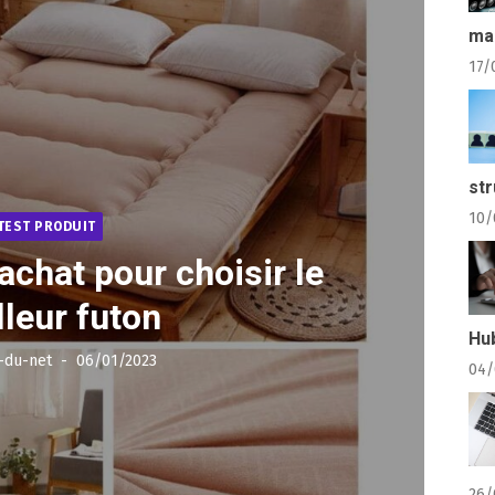
ma
17/
str
10/
TEST PRODUIT
achat pour choisir le
lleur futon
Hu
Posted
-du-net
06/01/2023
04/
on
26/