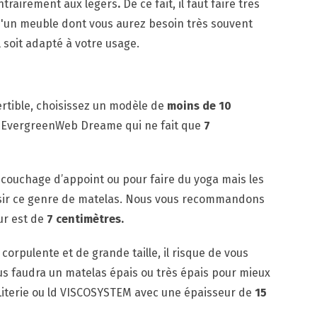
contrairement aux légers
.
De ce fait, il faut faire très
t d'un meuble dont vous aurez besoin très souvent
l soit adapté à votre usage.
ertible, choisissez un modèle de
moins de 10
e EvergreenWeb Dreame qui ne fait que
7
n couchage d’appoint ou pour faire du yoga mais les
oisir ce genre de matelas. Nous vous recommandons
r est de
7 centimètres.
orpulente et de grande taille, il risque de vous
ous faudra un matelas épais ou très épais pour mieux
iterie ou ld
VISCOSYSTEM avec une épaisseur de
15