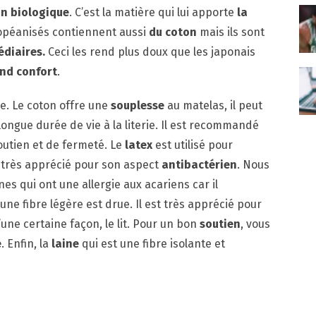
n biologique
. C’est la matière qui lui apporte
la
ropéanisés contiennent aussi
du coton
mais ils sont
diaires.
Ceci les rend plus doux que les japonais
and confort
.
ue. Le coton offre une
souplesse
au matelas, il peut
longue durée de vie à la literie. Il est recommandé
outien et de fermeté. Le
latex
est utilisé pour
st très apprécié pour son aspect
antibactérien
. Nous
 qui ont une allergie aux acariens car il
 une fibre légère est drue. Il est très apprécié pour
 d’une certaine façon, le lit. Pour un bon
soutien
, vous
e
. Enfin, la
laine
qui est une fibre isolante et