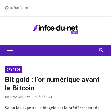
Skip
07/08/2026
access_time
to
content
CRYPTOS
Bit gold : l’or numérique avant
le Bitcoin
Posted
By
infos-du-net
17/11/2021
on
Selon les experts, le bit gold est le prédécesseur de