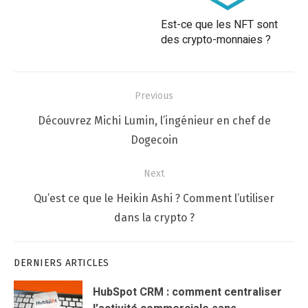
Est-ce que les NFT sont
des crypto-monnaies ?
Navigation
Previous
de
Previous
Découvrez Michi Lumin, l’ingénieur en chef de
l’article
post:
Dogecoin
Next
Next
Qu’est ce que le Heikin Ashi ? Comment l’utiliser
post:
dans la crypto ?
DERNIERS ARTICLES
HubSpot CRM : comment centraliser