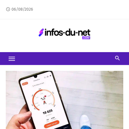
Skip
06/08/2026
access_time
to
content