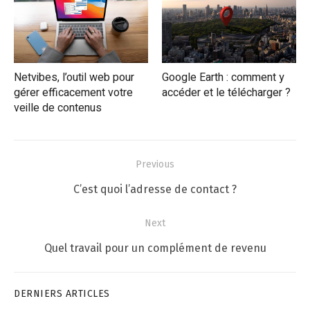
Netvibes, l’outil web pour
Google Earth : comment y
gérer efficacement votre
accéder et le télécharger ?
veille de contenus
Navigation
Previous
de
Previous
C’est quoi l’adresse de contact ?
l’article
post:
Next
Next
Quel travail pour un complément de revenu
post:
DERNIERS ARTICLES