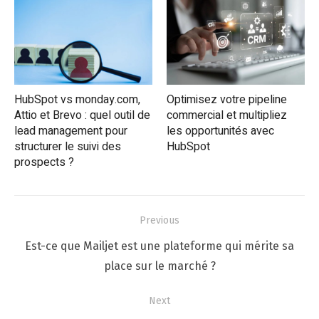
HubSpot vs monday.com,
Optimisez votre pipeline
Attio et Brevo : quel outil de
commercial et multipliez
lead management pour
les opportunités avec
structurer le suivi des
HubSpot
prospects ?
Navigation
Previous
de
Previous
Est-ce que Mailjet est une plateforme qui mérite sa
l’article
post:
place sur le marché ?
Next