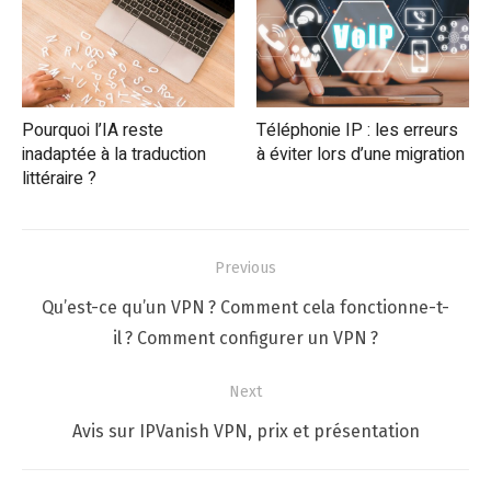
Pourquoi l’IA reste
Téléphonie IP : les erreurs
inadaptée à la traduction
à éviter lors d’une migration
littéraire ?
Navigation
Previous
de
Previous
Qu’est-ce qu’un VPN ? Comment cela fonctionne-t-
l’article
post:
il ? Comment configurer un VPN ?
Next
Next
Avis sur IPVanish VPN, prix et présentation
post: