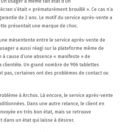
 Un usager a même fait état d’un
écran s’était « prématurément brouillé ». Ce cas n’a
 garantie de 2 ans. Le motif du service après-vente a
ette présentait une marque de choc.
t une mésentente entre le service après-vente de
usager a aussi réagi sur la plateforme même de
n à cause d’une absence « manifeste » de
a clientèle. Un grand nombre de 906 tablettes
nt pas, certaines ont des problèmes de contact ou
problème à Archos. Là encore, le service après-vente
ditionnées. Dans une autre relance, le client en
nvoyée en très bon état, mais se retrouve
t dans un état qui laisse à désirer.