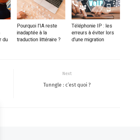
Pourquoi l’IA reste
Téléphonie IP : les
n
inadaptée à la
erreurs à éviter lors
r du
traduction littéraire ?
d’une migration
Next
Next
Tunngle : c’est quoi ?
post: