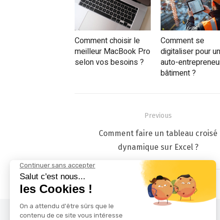
Comment choisir le
Comment se
meilleur MacBook Pro
digitaliser pour u
selon vos besoins ?
auto-entrepreneu
bâtiment ?
Navigation
Previous
de
Previous
Comment faire un tableau croisé
l’article
post:
dynamique sur Excel ?
Mentions Légales