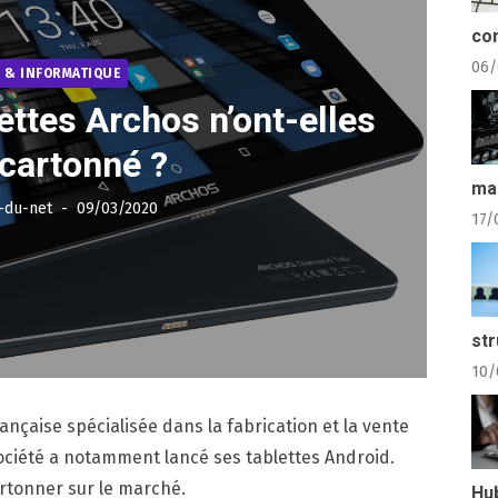
com
06/
 & INFORMATIQUE
ettes Archos n’ont-elles
cartonné ?
ma
Posted
-du-net
09/03/2020
17/
on
str
10/
ançaise spécialisée dans la fabrication et la vente
société a notamment lancé ses tablettes Android.
artonner sur le marché.
Hu