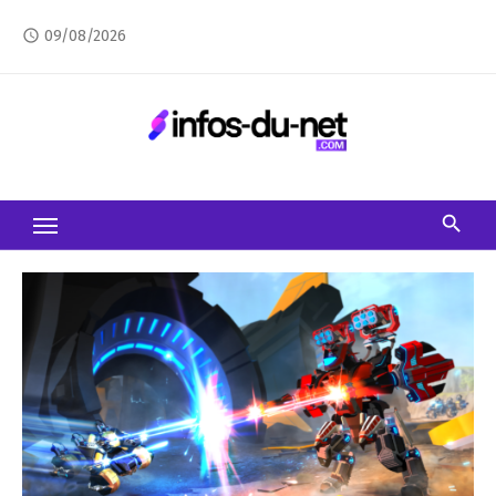
Skip
09/08/2026
access_time
to
content