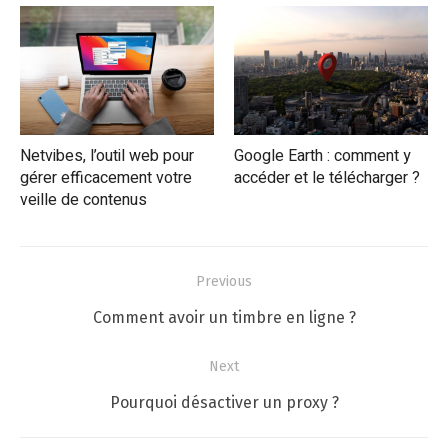
Netvibes, l’outil web pour
Google Earth : comment y
gérer efficacement votre
accéder et le télécharger ?
veille de contenus
Navigation
Previous
de
Previous
Comment avoir un timbre en ligne ?
l’article
post:
Next
Next
Pourquoi désactiver un proxy ?
post: