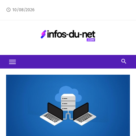
Skip
10/08/2026
access_time
to
content