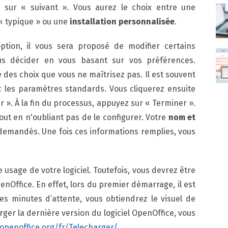
 sur « suivant ». Vous aurez le choix entre une
« typique » ou une
installation personnalisée
.
tion, il vous sera proposé de modifier certains
us décider en vous basant sur vos préférences.
re des choix que vous ne maîtrisez pas. Il est souvent
c les paramètres standards. Vous cliquerez ensuite
ler ». À la fin du processus, appuyez sur « Terminer ».
out en n'oubliant pas de le configurer. Votre
nom et
emandés. Une fois ces informations remplies, vous
usage de votre logiciel. Toutefois, vous devrez être
nOffice. En effet, lors du premier démarrage, il est
es minutes d’attente, vous obtiendrez le visuel de
er la dernière version du logiciel OpenOffice, vous
openoffice.org/fr/Telecharger/
.