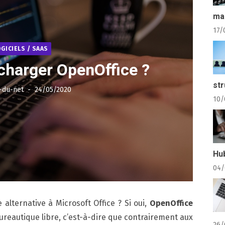
ma
17/
OGICIELS / SAAS
harger OpenOffice ?
str
Posted
-du-net
24/05/2020
on
10/
Hu
04/
alternative à Microsoft Office ? Si oui,
OpenOffice
e bureautique libre, c’est-à-dire que contrairement aux
26/