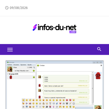
Skip
09/08/2026
access_time
to
content