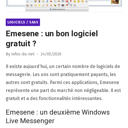
LOGICIELS / SAAS
Emesene : un bon logiciel
gratuit ?
Posted
By
infos-du-net
24/05/2020
on
Il existe aujourd’hui, un certain nombre de logiciels de
messagerie. Les uns sont pratiquement payants, les
autres sont gratuits. Parmi ces applications, Emesene
représente une part du marché non négligeable. Il est
gratuit et a des fonctionnalités intéressantes.
Emesene : un deuxième Windows
Live Messenger