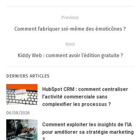
Navigation
Previous
de
Previous
Comment fabriquer soi-même des émoticônes ?
l’article
post:
Next
Next
Kiddy Web : comment avoir l’édition gratuite ?
post:
DERNIERS ARTICLES
HubSpot CRM : comment centraliser
l’activité commerciale sans
complexifier les processus ?
06/08/2026
Comment exploiter les insights de l’IA
pour améliorer sa stratégie marketing
?