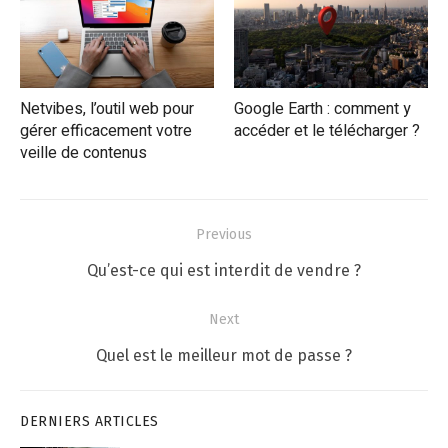
Netvibes, l’outil web pour
Google Earth : comment y
gérer efficacement votre
accéder et le télécharger ?
veille de contenus
Navigation
Previous
de
Previous
Qu’est-ce qui est interdit de vendre ?
l’article
post:
Next
Next
Quel est le meilleur mot de passe ?
post:
DERNIERS ARTICLES