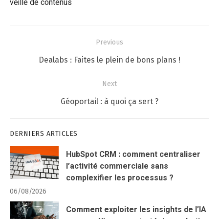
veille de contenus
Navigation
Previous
de
Previous
Dealabs : Faites le plein de bons plans !
l’article
post:
Next
Next
Géoportail : à quoi ça sert ?
post:
DERNIERS ARTICLES
HubSpot CRM : comment centraliser
l’activité commerciale sans
complexifier les processus ?
06/08/2026
Comment exploiter les insights de l’IA