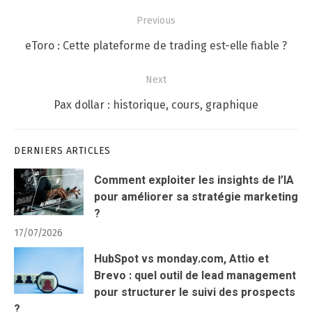
Navigation
Previous
de
Previous
eToro : Cette plateforme de trading est-elle fiable ?
l’article
post:
Next
Next
Pax dollar : historique, cours, graphique
post:
DERNIERS ARTICLES
Comment exploiter les insights de l’IA
pour améliorer sa stratégie marketing
?
17/07/2026
HubSpot vs monday.com, Attio et
Brevo : quel outil de lead management
pour structurer le suivi des prospects
?