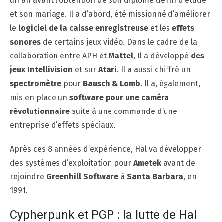
un an avant l’obtention de son diplôme de fin d’étude
et son mariage. Il a d’abord, été missionné d’améliorer
le
logiciel de la caisse enregistreuse
et les
effets
sonores
de certains jeux vidéo. Dans le cadre de la
collaboration entre APH et
Mattel
, Il a développé
des
jeux Intellivision
et sur
Atari
. Il a aussi chiffré un
spectromètre
pour
Bausch
& Lomb
. Il a, également,
mis en place un
software pour une caméra
révolutionnaire
suite à une commande d’une
entreprise d’effets spéciaux.
Après ces 8 années d’expérience, Hal va développer
des systèmes d’exploitation pour
Ametek
avant de
rejoindre
Greenhill Software
à
Santa Barbara
, en
1991.
Cypherpunk et PGP : la lutte de Hal