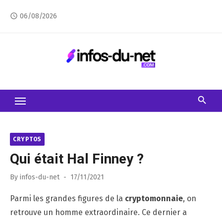
Skip
06/08/2026
access_time
to
content
CRYPTOS
Qui était Hal Finney ?
Posted
By
infos-du-net
17/11/2021
on
Parmi les grandes figures de la
cryptomonnaie
, on
retrouve un homme extraordinaire. Ce dernier a