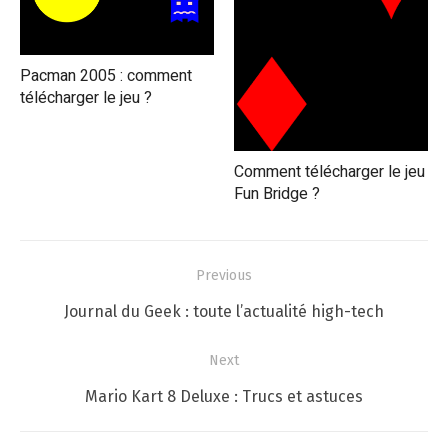
Pacman 2005 : comment
télécharger le jeu ?
Comment télécharger le jeu
Fun Bridge ?
Navigation
Previous
de
Previous
Journal du Geek : toute l’actualité high-tech
l’article
post:
Next
Next
Mario Kart 8 Deluxe : Trucs et astuces
post: