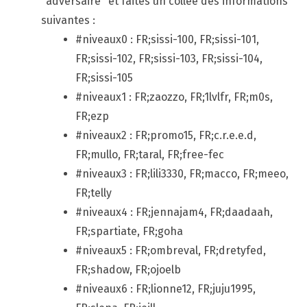
"adversaire" et faites un colleé des informations
suivantes :
#niveaux0 : FR;sissi-100, FR;sissi-101,
FR;sissi-102, FR;sissi-103, FR;sissi-104,
FR;sissi-105
#niveaux1 : FR;zaozzo, FR;1lvlfr, FR;m0s,
FR;ezp
#niveaux2 : FR;promo15, FR;c.r.e.e.d,
FR;mullo, FR;taral, FR;free-fec
#niveaux3 : FR;lili3330, FR;macco, FR;meeo,
FR;telly
#niveaux4 : FR;jennajam4, FR;daadaah,
FR;spartiate, FR;goha
#niveaux5 : FR;ombreval, FR;dretyfed,
FR;shadow, FR;ojoelb
#niveaux6 : FR;lionne12, FR;juju1995,