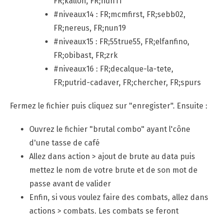
FR;kallon, FR;nun11
#niveaux14 : FR;mcmfirst, FR;sebb02,
FR;nereus, FR;nun19
#niveaux15 : FR;55true55, FR;elfanfino,
FR;obibast, FR;zrk
#niveaux16 : FR;decalque-la-tete,
FR;putrid-cadaver, FR;chercher, FR;spurs
Fermez le fichier puis cliquez sur "enregister". Ensuite :
Ouvrez le fichier "brutal combo" ayant l'cône
d'une tasse de café
Allez dans action > ajout de brute au data puis
mettez le nom de votre brute et de son mot de
passe avant de valider
Enfin, si vous voulez faire des combats, allez dans
actions > combats. Les combats se feront