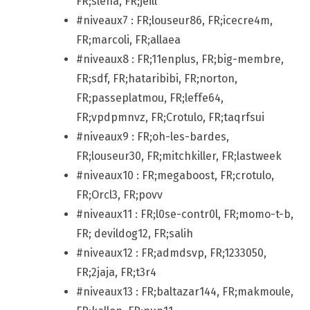
FR;slena, FR;jeill
#niveaux7 : FR;louseur86, FR;icecre4m,
FR;marcoli, FR;allaea
#niveaux8 : FR;11enplus, FR;big-membre,
FR;sdf, FR;hataribibi, FR;norton,
FR;passeplatmou, FR;leffe64,
FR;vpdpmnvz, FR;Crotulo, FR;taqrfsui
#niveaux9 : FR;oh-les-bardes,
FR;louseur30, FR;mitchkiller, FR;lastweek
#niveaux10 : FR;megaboost, FR;crotulo,
FR;Orcl3, FR;povv
#niveaux11 : FR;l0se-contr0l, FR;momo-t-b,
FR; devildog12, FR;salih
#niveaux12 : FR;admdsvp, FR;1233050,
FR;2jaja, FR;t3r4
#niveaux13 : FR;baltazar144, FR;makmoule,