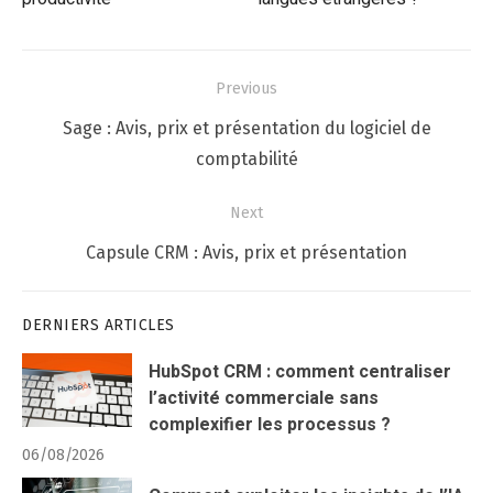
Navigation
Previous
de
Previous
Sage : Avis, prix et présentation du logiciel de
l’article
post:
comptabilité
Next
Next
Capsule CRM : Avis, prix et présentation
post:
DERNIERS ARTICLES
HubSpot CRM : comment centraliser
l’activité commerciale sans
complexifier les processus ?
06/08/2026