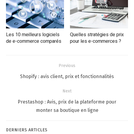
Les 10 meilleurs logiciels
Quelles stratégies de prix
de e-commerce comparés
pour les e-commerces ?
Navigation
Previous
de
Previous
Shopify : avis client, prix et fonctionnalités
l’article
post:
Next
Next
Prestashop : Avis, prix de la plateforme pour
post:
monter sa boutique en ligne
DERNIERS ARTICLES