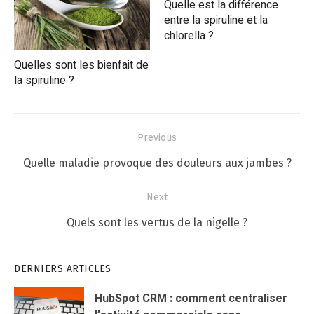
Quelle est la différence
entre la spiruline et la
chlorella ?
Quelles sont les bienfait de
la spiruline ?
Navigation
Previous
de
Previous
Quelle maladie provoque des douleurs aux jambes ?
l’article
post:
Next
Next
Quels sont les vertus de la nigelle ?
post:
DERNIERS ARTICLES
HubSpot CRM : comment centraliser