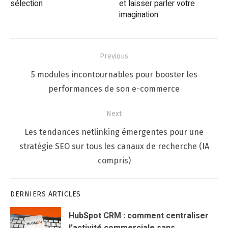
sélection
et laisser parler votre
imagination
Navigation
Previous
de
Previous
5 modules incontournables pour booster les
l’article
post:
performances de son e-commerce
Next
Next
Les tendances netlinking émergentes pour une
post:
stratégie SEO sur tous les canaux de recherche (IA
compris)
DERNIERS ARTICLES
HubSpot CRM : comment centraliser