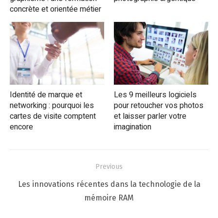
concrète et orientée métier
Identité de marque et
Les 9 meilleurs logiciels
networking : pourquoi les
pour retoucher vos photos
cartes de visite comptent
et laisser parler votre
encore
imagination
Navigation
Previous
de
Previous
Les innovations récentes dans la technologie de la
l’article
post:
mémoire RAM