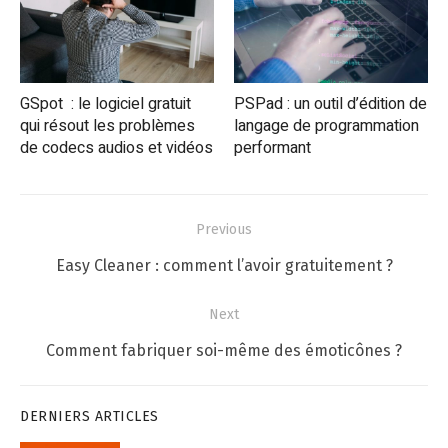
GSpot : le logiciel gratuit
PSPad : un outil d’édition de
qui résout les problèmes
langage de programmation
de codecs audios et vidéos
performant
Navigation
Previous
de
Previous
Easy Cleaner : comment l’avoir gratuitement ?
l’article
post:
Next
Next
Comment fabriquer soi-même des émoticônes ?
post:
DERNIERS ARTICLES