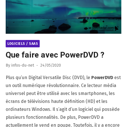
LOGICIELS / SAAS
Que faire avec PowerDVD ?
Posted
By
infos-du-net
24/05/2020
on
Plus qu’un Digital Versatile Disc (DVD), le
PowerDVD
est
un outil numérique révolutionnaire. Ce lecteur média
universel peut être utilisé avec les smartphones, les
écrans de télévisions haute définition (HD) et les
ordinateurs Windows. Il s’agit d’un logiciel qui possède
plusieurs fonctionnalités. De plus, PowerDVD a
actuellement le vend en poupe. Toutefois, il y a encore