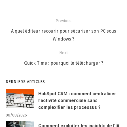
Navigation
Previous
de
Previous
A quel éditeur recourir pour sécuriser son PC sous
l’article
post:
Windows ?
Next
Next
Quick Time : pourquoi le télécharger ?
post:
DERNIERS ARTICLES
HubSpot CRM : comment centraliser
l’activité commerciale sans
complexifier les processus ?
06/08/2026
Comment exploiter les insights de l’IA