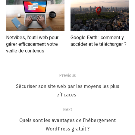
Netvibes, l’outil web pour
Google Earth : comment y
gérer efficacement votre
accéder et le télécharger ?
veille de contenus
Navigation
Previous
de
Previous
Sécuriser son site web par les moyens les plus
l’article
post:
efficaces !
Next
Next
Quels sont les avantages de l’hébergement
post:
WordPress gratuit ?