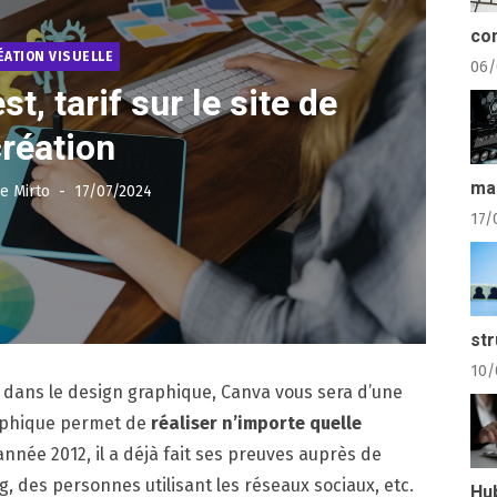
com
ÉATION VISUELLE
06/
st, tarif sur le site de
réation
ma
Posted
e Mirto
17/07/2024
on
17/
str
10/
dans le design graphique, Canva vous sera d’une
raphique permet de
réaliser n’importe quelle
année 2012, il a déjà fait ses preuves auprès de
, des personnes utilisant les réseaux sociaux, etc.
Hu