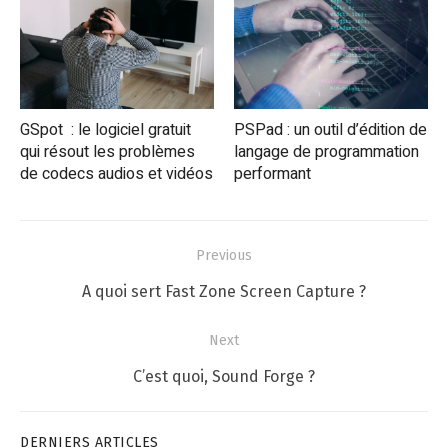
GSpot : le logiciel gratuit
PSPad : un outil d’édition de
qui résout les problèmes
langage de programmation
de codecs audios et vidéos
performant
Navigation
Previous
de
Previous
A quoi sert Fast Zone Screen Capture ?
l’article
post:
Next
Next
C’est quoi, Sound Forge ?
post:
DERNIERS ARTICLES