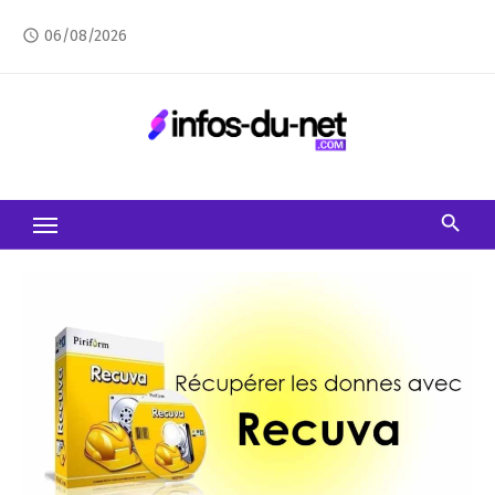
Skip
06/08/2026
access_time
to
content