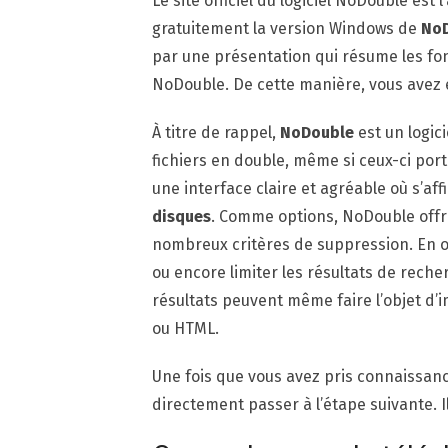
Le site officiel du logiciel NoDouble est
gratuitement la version Windows de
NoD
par une présentation qui résume les fonc
NoDouble. De cette manière, vous avez en
À titre de rappel,
NoDouble
est un logi
fichiers en double, même si ceux-ci por
une interface claire et agréable où s’affi
disques
. Comme options, NoDouble off
nombreux critères de suppression. En o
ou encore limiter les résultats de reche
résultats peuvent même faire l’objet d’i
ou HTML.
Une fois que vous avez pris connaissance
directement passer à l’étape suivante. I