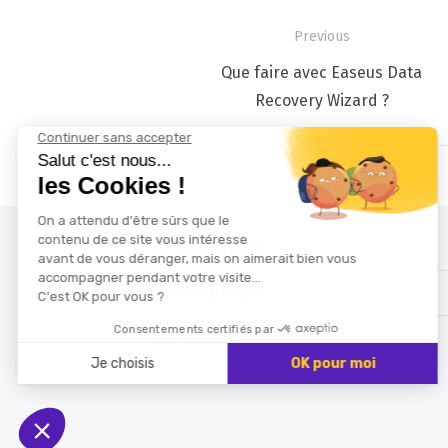
Navigation
Previous
de
Previous
Que faire avec Easeus Data
l’article
post:
Recovery Wizard ?
Mentions Légales
Contactez-nous !
Plan du site