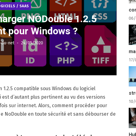
OGICIELS / SAAS
com
arger NODouble 1.2.5
06/
nt pour Windows ?
Posted
-du-net
24/05/2020
on
ma
17/
n 1.2.5 compatible sous Windows du logiciel
str
ci est d’autant plus pertinent au vu des versions
10/
rfois sur internet. Alors, comment procéder pour
de NoDouble en toute sécurité et sans débourser de
Hu