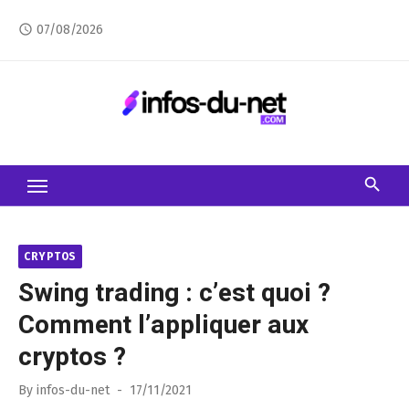
Skip
07/08/2026
access_time
to
content
CRYPTOS
Swing trading : c’est quoi ?
Comment l’appliquer aux
cryptos ?
Posted
By
infos-du-net
17/11/2021
on