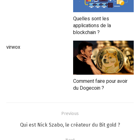
Quelles sont les
applications de la
blockchain ?
virwox
Comment faire pour avoir
du Dogecoin ?
Navigation
Previous
de
Previous
Qui est Nick Szabo, le créateur du Bit gold ?
l’article
post: