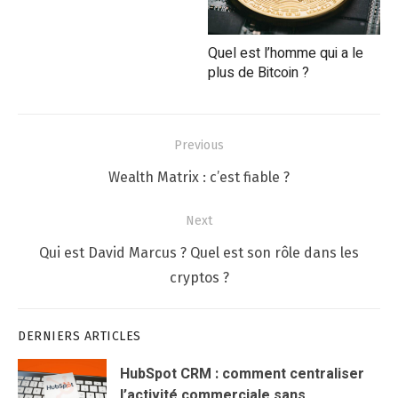
Quel est l’homme qui a le
plus de Bitcoin ?
Navigation
Previous
de
Previous
Wealth Matrix : c’est fiable ?
l’article
post:
Next
Next
Qui est David Marcus ? Quel est son rôle dans les
post:
cryptos ?
DERNIERS ARTICLES
HubSpot CRM : comment centraliser
l’activité commerciale sans