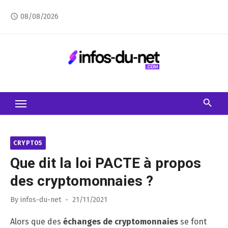
Skip
08/08/2026
access_time
to
content
CRYPTOS
Que dit la loi PACTE à propos
des cryptomonnaies ?
Posted
By
infos-du-net
21/11/2021
on
Alors que des
échanges de cryptomonnaies
se font