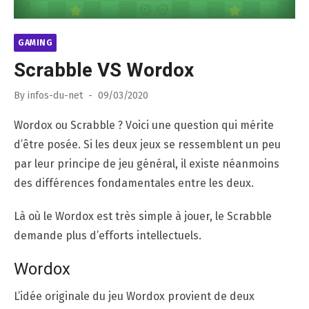
GAMING
Scrabble VS Wordox
Posted
By
infos-du-net
09/03/2020
on
Wordox ou Scrabble ? Voici une question qui mérite
d’être posée. Si les deux jeux se ressemblent un peu
par leur principe de jeu général, il existe néanmoins
des différences fondamentales entre les deux.
Là où le Wordox est très simple à jouer, le Scrabble
demande plus d’efforts intellectuels.
Wordox
L’idée originale du jeu Wordox provient de deux