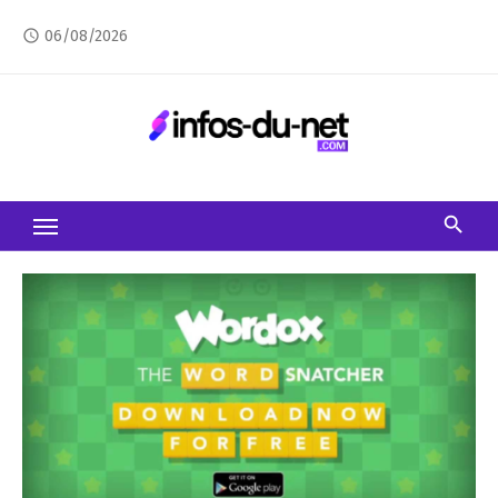
Skip
06/08/2026
access_time
to
content