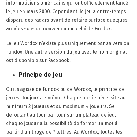
informaticiens américains qui ont officiellement lancé
le jeu en mars 2000. Cependant, le jeu a entre-temps
disparu des radars avant de refaire surface quelques
années sous un nouveau nom, celui de Fundox.
Le jeu Wordox n’existe plus uniquement par sa version
Fundox. Une autre version du jeu avec le nom original
est disponible sur Facebook.
Principe de jeu
Qu’il s’agisse de Fundox ou de Wordox, le principe de
jeu est toujours le même. Chaque partie nécessite au
minimum 2 joueurs et au maximum 4 joueurs. Se
déroulant au tour par tour sur un plateau de jeu,
chaque joueur a la possibilité de former un mot à
partir d’un tirage de 7 lettres. Au Wordox, toutes les