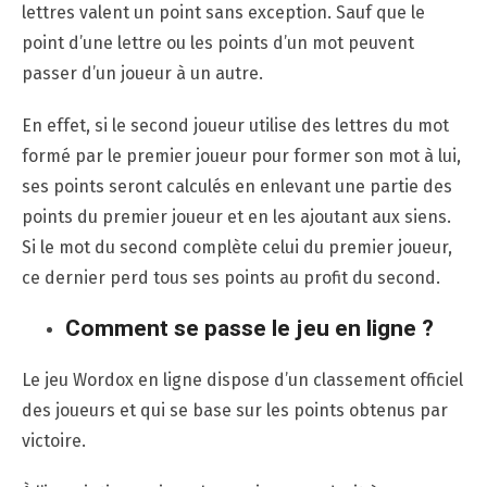
lettres valent un point sans exception. Sauf que le
point d’une lettre ou les points d’un mot peuvent
passer d’un joueur à un autre.
En effet, si le second joueur utilise des lettres du mot
formé par le premier joueur pour former son mot à lui,
ses points seront calculés en enlevant une partie des
points du premier joueur et en les ajoutant aux siens.
Si le mot du second complète celui du premier joueur,
ce dernier perd tous ses points au profit du second.
Comment se passe le jeu en ligne ?
Le jeu Wordox en ligne dispose d’un classement officiel
des joueurs et qui se base sur les points obtenus par
victoire.