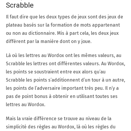
Scrabble
Il faut dire que les deux types de jeux sont des jeux de
plateau basés sur la formation de mots appartenant
ou non au dictionnaire. Mis à part cela, les deux jeux
diffèrent par la manière dont on y joue.
Là où les lettres au Wordox ont les mêmes valeurs, au
Scrabble les lettres ont différentes valeurs. Au Wordox,
les points se soustraient entre eux alors qu’au
Scrabble les points s’additionnent d’un tour à un autre,
les points de l’adversaire important très peu. Il n’y a
pas de point bonus à obtenir en utilisant toutes ses
lettres au Wordox.
Mais la vraie différence se trouve au niveau de la
simplicité des règles au Wordox, là où les règles du