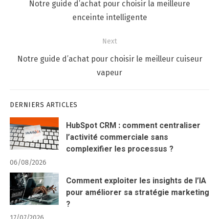
de
Previous
Notre guide d’achat pour choisir la meilleure
l’article
post:
enceinte intelligente
Next
Next
Notre guide d’achat pour choisir le meilleur cuiseur
post:
vapeur
DERNIERS ARTICLES
HubSpot CRM : comment centraliser
l’activité commerciale sans
complexifier les processus ?
06/08/2026
Comment exploiter les insights de l’IA
pour améliorer sa stratégie marketing
?
17/07/2026